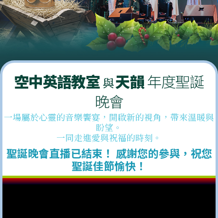
空中英語教室
天韻
年度聖誕
與
晚會
一場屬於心靈的音樂饗宴，開啟新的視角，帶來溫暖與
盼望。
一同走進愛與祝福的時刻。
聖誕晚會直播已結束！
感謝您的參與，祝您
聖誕佳節愉快！